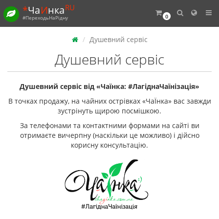
RU
*
Ча
И
нка
0
#ПереходьНаРідну
Душевний сервіс
Душевний сервіс
Душевний сервіс від «Чаїнка: #ЛагіднаЧаїнізація»
В точках продажу, на чайних острівках «ЧаЇнка» вас завжди
зустрінуть щирою посмішкою.
За телефонами та контактними формами на сайті ви
отримаєте вичерпну (наскільки це можливо) і дійсно
корисну консультацію.