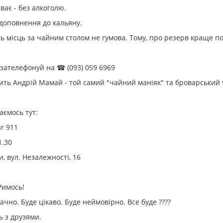
ває - без алкоголю.
доповнення до кальяну.
ть місць за чайним столом не гумова. Тому, про резерв краще по
зателефонуй на ☎ (093) 059 6969
ть Андрій Мамай - той самий "чайний маніяк" та броварський
ємось тут:
ar 911
1.30
, вул. Незалежності, 16
имось!
ачно. Буде цікаво. Буде неймовірно. Все буде ????
 з друзями.