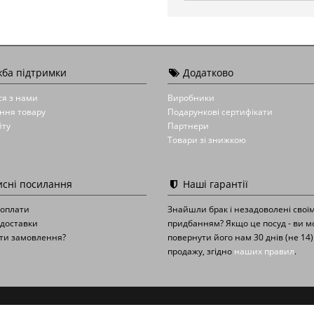
ба підтримки
Додатково
ся з нами
Виробники
ння товару
Подарункові сертифікати
йту
Партнери
Товари зі знижкою
сні посилання
Наші гарантії
 оплати
Знайшли брак і незадоволені свої
доставки
придбанням? Якщо це посуд - ви 
ти замовлення?
повернути його нам 30 днів (не 14)
продажу, згідно
наших правил
.