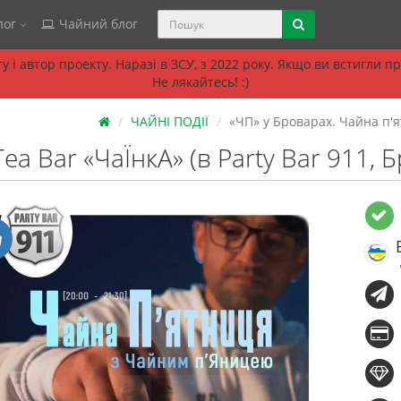
лог
Чайний блог
 і автор проекту. Наразі в ЗСУ, з 2022 року. Якщо ви встигли 
Не лякайтесь! :)
ЧАЙНІ ПОДІЇ
«ЧП» у Броварах. Чайна п'
Tea Bar «ЧаЇнкА» (в Party Bar 911