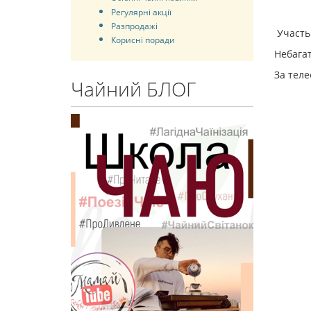
Регулярні акції
Разпродажі
Участь 
Корисні поради
Небага
За теле
Чайний БЛОГ