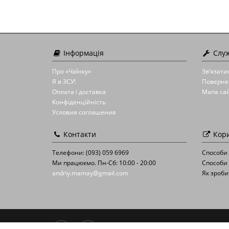
Інформація
Служ
Про «ЧаЇнку»
Зв’язати
Я в ЗСУ!
Поверне
Оплата і доставка
Мапа са
Конфіденційність
Условия соглашения
Контакти
Кори
Телефони: (093) 059 6969
Способи
Ми працюємо. Пн-Сб: 10:00 - 20:00
Способи 
andriy.mamay@gmail.com
Як зроби