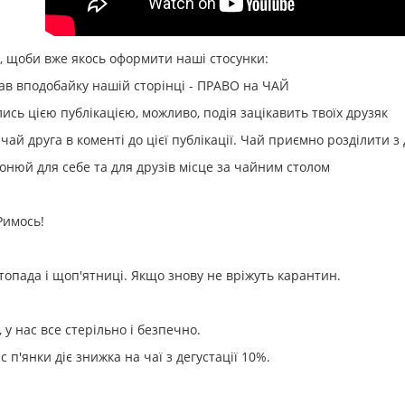
. і, щоби вже якось оформити наші стосунки:
став вподобайку нашій сторінці - ПРАВО на ЧАЙ
ілись цією публікацією, можливо, подія зацікавить твоїх друзяк
ідмічай друга в коменті до цієї публікації. Чай приємно розділити 
бронюй для себе та для друзів місце за чайним столом
имось!
топада і щоп'ятниці. Якщо знову не вріжуть карантин.
, у нас все стерільно і безпечно.
ас п'янки діє знижка на чаї з дегустації 10%.