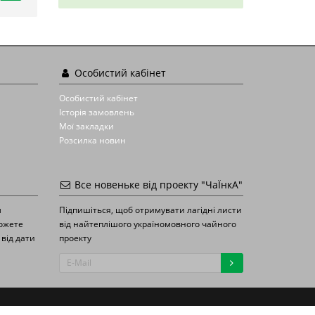
Особистий кабінет
Особистий кабінет
Історія замовлень
Мої закладки
Розсилка новин
Все новеньке від проекту "ЧаЇнкА"
м
Підпишіться, щоб отримувати лагідні листи
можете
від найтеплішого україномовного чайного
 від дати
проекту