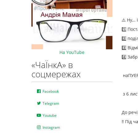
⚠️ Ну,.
1️⃣️ По
2️⃣ под
3️⃣️️ В
На YouTube
4️⃣️ За
«ЧаЇнкА» в
соцмережах
наПУЕР
Facebook
з 6 лис
Telegram
До речі
Youtube
‼ Під ч
Instagram