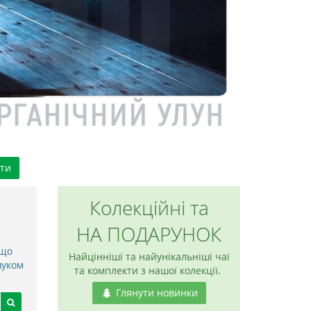
ти
Колекційні та
НА ПОДАРУНОК
 що
Найцінніші та найунікальніші чаї
шуком
та комплекти з нашої колекції.
Глянути новинки