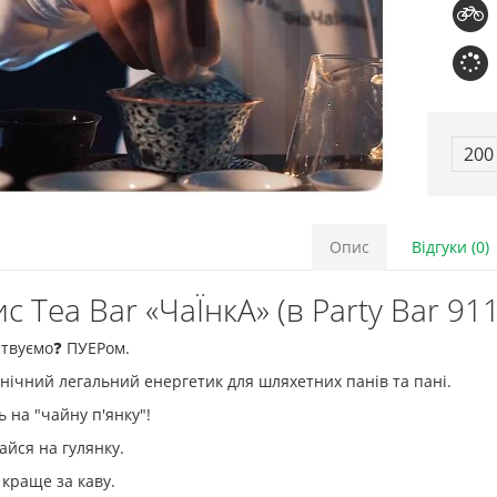
200
Опис
Відгуки (0)
с Tea Bar «ЧаЇнкА» (в Party Bar 9
ствуємо❓ ПУЕРом.
нічний легальний енергетик для шляхетних панів та пані.
 на "чайну п'янку"!
айся на гулянку.
краще за каву.