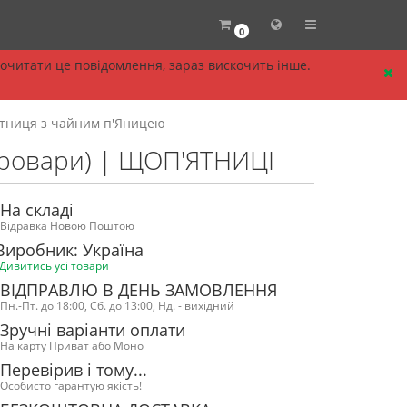
0
прочитати це повідомлення, зараз вискочить інше.
ятниця з чайним п'Яницею
, Бровари) | ЩОП'ЯТНИЦІ
На складі
Відравка Новою Поштою
Виробник: Україна
Дивитись усі товари
ВІДПРАВЛЮ В ДЕНЬ ЗАМОВЛЕННЯ
Пн.-Пт. до 18:00, Сб. до 13:00, Нд. - вихідний
Зручні варіанти оплати
На карту Приват або Моно
Перевірив і тому...
Особисто гарантую якість!