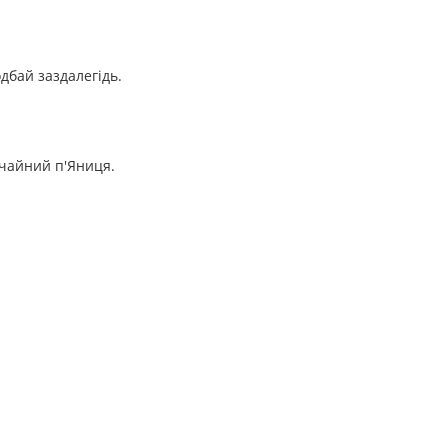
дбай заздалегідь.
 чайний п'Яниця.