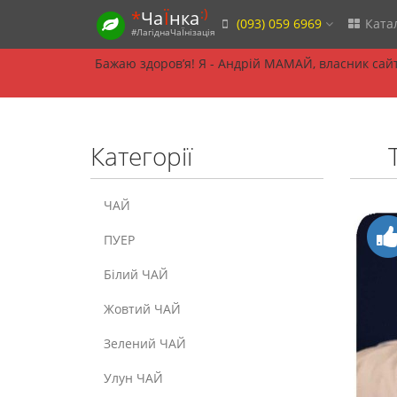
:)
*
Ча
Ї
нка
(093) 059 6969
Ката
#ЛагіднаЧаЇнізація
Бажаю здоровʼя! Я - Андрій МАМАЙ, власник сайту
Категорії
ЧАЙ
ПУЕР
Білий ЧАЙ
Жовтий ЧАЙ
Зелений ЧАЙ
Улун ЧАЙ