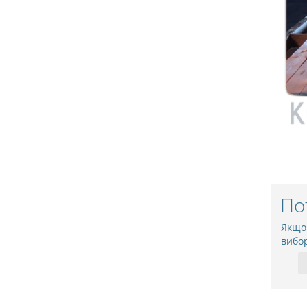
По
Якщо
вибо