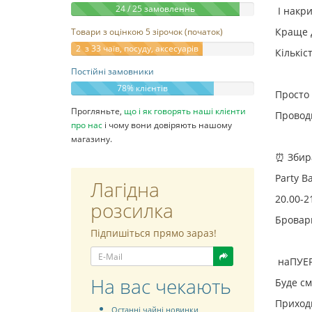
24 / 25 замовленнь
І накри
Краще 
Товари з оцінкою 5 зірочок (початок)
2 з 33 чаїв, посуду, аксесуарів
Кількіс
Постійні замовники
78% клієнтів
Просто 
Прогляньте,
що і як говорять наші клієнти
Проводи
про нас
і чому вони довіряють нашому
магазину.
⏰ Збира
Party B
Лагідна
20.00-2
розсилка
Бровари
Підпишіться прямо зараз!
наПУЕР
На вас чекають
Буде см
Приходь
Останні чайні новинки