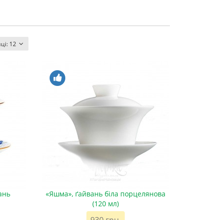
нці:
12
ань
«Яшма», ґайвань біла порцелянова
(120 мл)