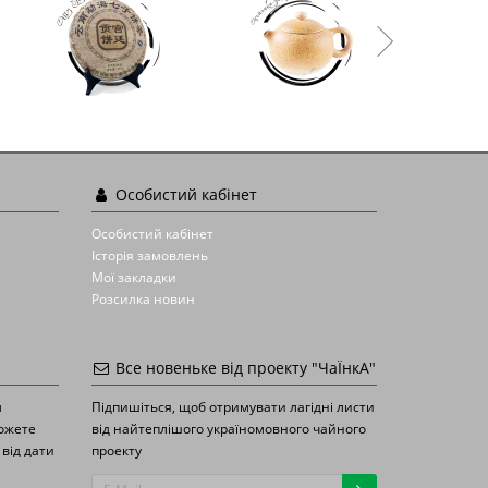
Особистий кабінет
Особистий кабінет
Історія замовлень
Мої закладки
Розсилка новин
Все новеньке від проекту "ЧаЇнкА"
м
Підпишіться, щоб отримувати лагідні листи
можете
від найтеплішого україномовного чайного
 від дати
проекту