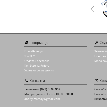
Інформація
Служ
Про «ЧаЇнку»
Зв’язати
Я в ЗСУ!
Поверне
Оплата і доставка
Мапа са
Конфіденційність
Условия соглашения
Контакти
Кори
Телефони: (093) 059 6969
Способи
Ми працюємо. Пн-Сб: 10:00 - 20:00
Способи 
andriy.mamay@gmail.com
Як зроби