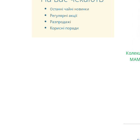
Останні чайні новинки
Регулярні акції
Разпродажі
Корисні поради
Колекційний червоний чай Ґаба Гу
Колек
Шу Дян Хун «ЧЕРВОНИЙ МАМАЙ» /
МАМА
2025 р / млинець 100 грамів
700 грн.
Замовити