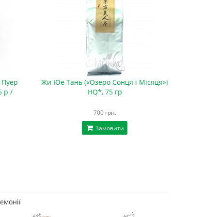
 Пуер
Жи Юе Тань («Озеро Сонця і Місяця»)
Набір 
 р /
HQ*, 75 гр
«
700 грн.
Замовити
емонії