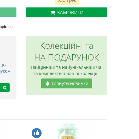
930 грн.
ЗАМОВИТИ
торінок)
Колекційні та
НА ПОДАРУНОК
 що
Найцінніші та найунікальніші чаї
шуком
та комплекти з нашої колекції.
Глянути новинки