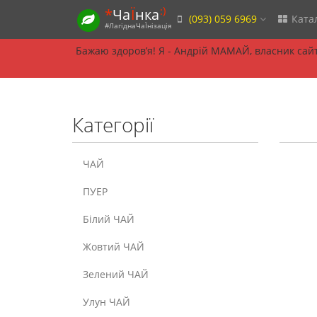
:)
*
Ча
Ї
нка
(093) 059 6969
Ката
#ЛагіднаЧаЇнізація
Бажаю здоровʼя! Я - Андрій МАМАЙ, власник сайту
Категорії
ЧАЙ
ПУЕР
Білий ЧАЙ
Жовтий ЧАЙ
Зелений ЧАЙ
Улун ЧАЙ