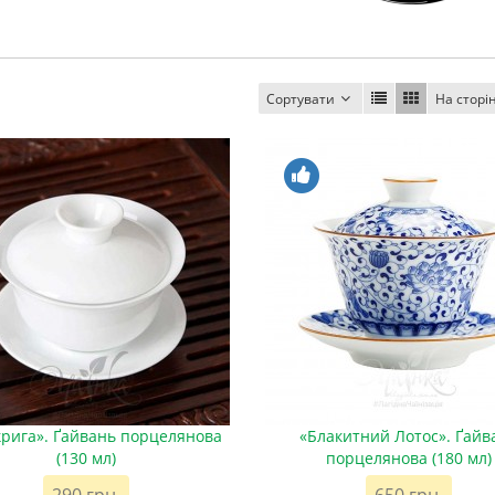
Сортувати
На сторі
крига». Ґайвань порцелянова
«Блакитний Лотос». Ґайв
(130 мл)
порцелянова (180 мл)