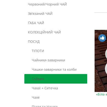
Червоний/Чорний ЧАЙ
Зв'язаний ЧАЙ
ҐАБА ЧАЙ
КОЛЕКЦІЙНИЙ ЧАЙ
ПОСУД
ТІПОТИ
Чайники-заварники
Чашки-заварники та колби
Ґайвані
Чахаї + Ситечка
«Біла 
Чахе
Піали та Чашки