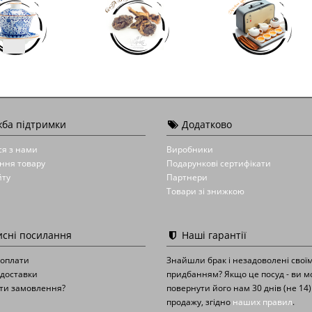
ба підтримки
Додатково
ся з нами
Виробники
ння товару
Подарункові сертифікати
йту
Партнери
Товари зі знижкою
сні посилання
Наші гарантії
 оплати
Знайшли брак і незадоволені свої
доставки
придбанням? Якщо це посуд - ви 
ти замовлення?
повернути його нам 30 днів (не 14)
продажу, згідно
наших правил
.