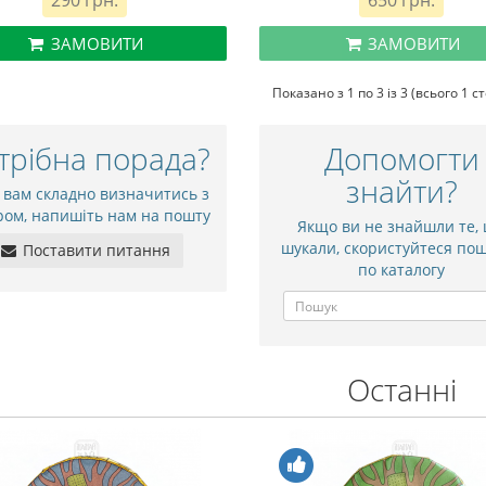
290 грн.
650 грн.
ЗАМОВИТИ
ЗАМОВИТИ
Показано з 1 по 3 із 3 (всього 1 с
трібна порада?
Допомогти
знайти?
 вам складно визначитись з
ром, напишіть нам на пошту
Якщо ви не знайшли те,
шукали, скористуйтеся по
Поставити питання
по каталогу
Останні