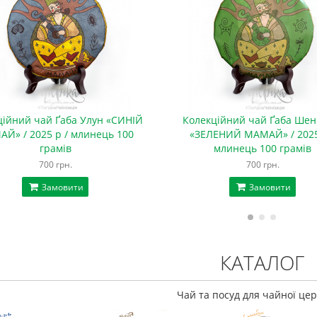
ційний чай Ґаба Улун «СИНІЙ
Колекційний чай Ґаба Шен
Й» / 2025 р / млинець 100
«ЗЕЛЕНИЙ МАМАЙ» / 2025
грамів
млинець 100 грамів
700 грн.
700 грн.
Замовити
Замовити
КАТАЛОГ
Чай та посуд для чайної цер