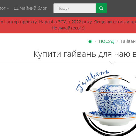
лог
Чайний блог
 і автор проекту. Наразі в ЗСУ, з 2022 року. Якщо ви встигли 
Не лякайтесь! :)
ПОСУД
Ґайван
Купити гайвань для чаю в 