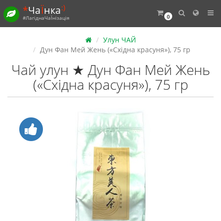
:)
*
Ча
Ї
нка
0
#ЛагіднаЧаЇнізація
Улун ЧАЙ
Дун Фан Мей Жень («Східна красуня»), 75 гр
Чай улун ★ Дун Фан Мей Жень
(«Східна красуня»), 75 гр