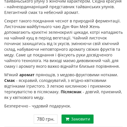
тайваньського улуну з жіночим характером. Східна красуня
- найнеординарніший представник тайванських улунів.
Елегантний смак та небесний аромат.
Секрет такого поєднання чеснот в природній ферментації.
Листочкам майбутнього чаю Дун Фан Мей Жень
допомагають крихітні зеленокрилі цикади, котрі нападають
на чайний кущ в період вегетації. Чайний листочок
починає захищатись від їх укусів, змінюючи свій хімічний
склад, набуваючи неповторного аромату свіжих фруктів та
меду. Саме це поєднання і фіксують руки досвідченого
чайного технолога. На виході маємо дивовижний чай, для
смаку і аромату якого важко віднайти близьке порівняння.
М'який
аромат
прянощів, з медово-фруктовими нотками.
Смак
- яскравий, солодкуватий, з ягідно-квітковими
відтінками ігристого. З легкою кислинкою і приємною
терпкуватістю в післясмаку.
Післясмак
- довгий, приємний,
як у квіткового меду.
Безперечно - чудовий подарунок.
780 грн.
Замовити