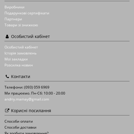
Виробники
Подарункові сертифікати
Партнери
Товари зі знижкою
Особистий кабінет
Особистий кабінет
Історія замовлень
Мої закладки
Розсилка новин
Контакти
Телефони: (093) 059 6969
Ми працюємо. Пн-Сб: 10:00 - 20:00
andriy.mamay@gmail.com
Корисні посилання
Способи оплати
Способи доставки
Як зробити замовлення?