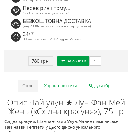
На карту Приват або Моно
Перевірив і тому...
Особисто гарантую якість!
БЕЗКОШТОВНА ДОСТАВКА
(від 2000грн при оплаті на карту банка)
24/7
"Почую кожного" ©Андрій Мамай
780 грн.
Замовити
Опис
Характеристики
Відгуки (0)
Опис Чай улун ★ Дун Фан Мей
Жень («Східна красуня»), 75 гр
Східна красуня, Шампанський Улун, Чайне шампанське.
Такі назви і епітети у цього дійсно унікального