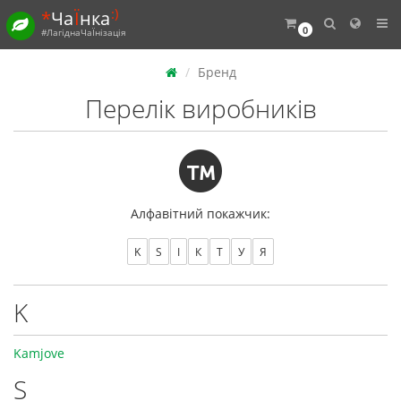
:)
*
Ча
Ї
нка
0
#ЛагіднаЧаЇнізація
Бренд
Перелік виробників
Алфавітний покажчик:
K
S
І
К
Т
У
Я
K
Kamjove
S