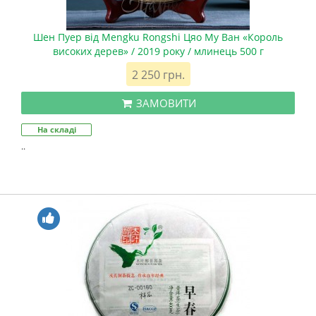
Шен Пуер від Mengku Rongshi Цяо Му Ван «Король
високих дерев» / 2019 року / млинець 500 г
2 250 грн.
ЗАМОВИТИ
На складі
..