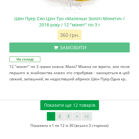
Шен Пуер Сяо Цзін Туо «Маленькі Золоті Монети» /
2018 року / 12 "монет" по 3 г
360 грн.
ЗАМОВИТИ
На складі
12 "монет" по 3 грами кожна. Мало? Можна не вірити, але після
першого ж знайомства кожен хто спробував - закохується в цей
свіжий, запашний, як недоспівший абрикос Шен Пуер.Одна кр..
Показати ще 12 товарів
1
2
3
>
>|
Показано з 1 по 12 із 30 (всього 3 сторінок)