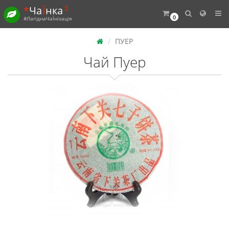
:)
*
Ча
Ї
нка
0
#ЛагіднаЧаЇнізація
ПУЕР
Чай Пуер