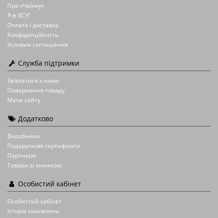
Про «ЧаЇнку»
Я в ЗСУ!
Оплата і доставка
Конфіденційність
Условия соглашения
Служба підтримки
Зв’язатися з нами
Повернення товару
Мапа сайту
Додатково
Виробники
Подарункові сертифікати
Партнери
Товари зі знижкою
Особистий кабінет
Особистий кабінет
Історія замовлень