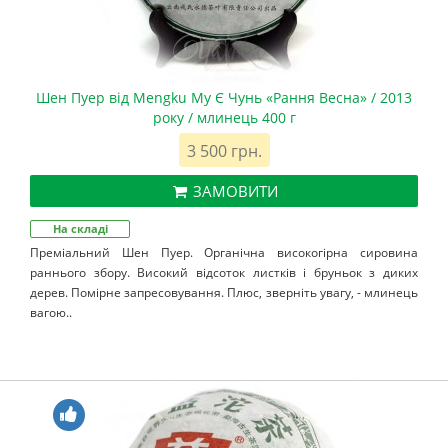
Шен Пуер від Mengku Му Є Чунь «Рання Весна» / 2013
року / млинець 400 г
3 500 грн.
ЗАМОВИТИ
На складі
Преміальний Шен Пуер. Органічна високогірна сировина
раннього збору. Високий відсоток листків і бруньок з диких
дерев. Помірне запресовування. Плюс, зверніть увагу, - млинець
вагою..