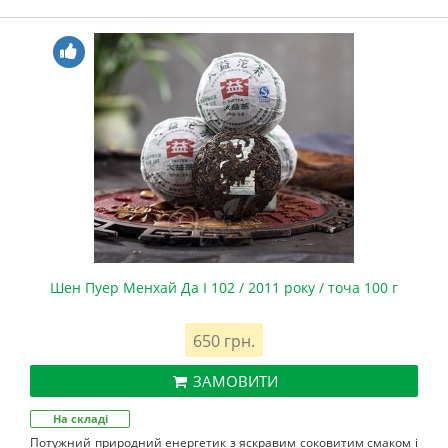
Шен Пуер Менхай Да І 102 / 2011 року / точа 100 г
650 грн.
ЗАМОВИТИ
На складі
Потужний природний енергетик з яскравим соковитим смаком і