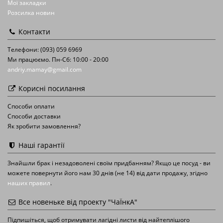
Мої закладки
Розсилка новин
Контакти
Телефони: (093) 059 6969
Ми працюємо. Пн-Сб: 10:00 - 20:00
andriy.mamay@gmail.com
Корисні посилання
Способи оплати
Способи доставки
Як зробити замовлення?
Наші гарантії
Знайшли брак і незадоволені своїм придбанням? Якщо це посуд - ви
можете повернути його нам 30 днів (не 14) від дати продажу, згідно
наших правил
.
Все новеньке від проекту "ЧаЇнкА"
Підпишіться, щоб отримувати лагідні листи від найтеплішого