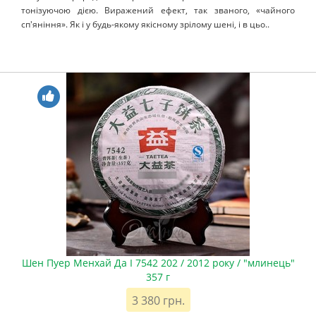
тонізуючою дією. Виражений ефект, так званого, «чайного
сп'яніння». Як і у будь-якому якісному зрілому шені, і в цьо..
Шен Пуер Менхай Да І 7542 202 / 2012 року / "млинець"
357 г
3 380 грн.