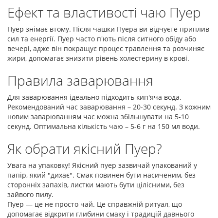
Ефект та властивості чаю Пуер
Пуер знімає втому. Після чашки Пуера ви відчуєте приплив
сил та енергії. Пуер часто п'ють після ситного обіду або
вечері, адже він покращує процес травлення та розчиняє
жири, допомагає знизити рівень холестерину в крові.
Правила заварювання
Для заварювання ідеально підходить кип'яча вода.
Рекомендований час заварювання – 20-30 секунд. З кожним
новим заварюванням час можна збільшувати на 5-10
секунд. Оптимальна кількість чаю – 5-6 г на 150 мл води.
Як обрати якісний Пуер?
Увага на упаковку! Якісний пуер зазвичай упакований у
папір, який "дихає". Смак повинен бути насиченим, без
сторонніх запахів, листки мають бути цілісними, без
зайвого пилу.
Пуер — це не просто чай. Це справжній ритуал, що
допомагає відкрити глибини смаку і традицій давнього