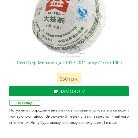
Шен Пуер Менхай Да І 101 / 2011 року / точа 100 г
650 грн.
ЗАМОВИТИ
На складі
Потужний природний енергетик з яскравим соковитим смаком і
тонізуючою дією. Виражений ефект, так званого, «чайного
сп'яніння». Як і у будь-якому якісному зрілому шені, і в цьо..