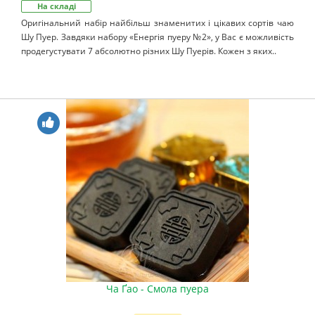
На складі
Оригінальний набір найбільш знаменитих і цікавих сортів чаю
Шу Пуер. Завдяки набору «Енергія пуеру №2», у Вас є можливість
продегустувати 7 абсолютно різних Шу Пуерів. Кожен з яких..
Ча Ґао - Смола пуера