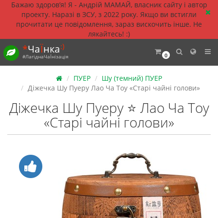
Бажаю здоровʼя! Я - Андрій МАМАЙ, власник сайту і автор
проекту. Наразі в ЗСУ, з 2022 року. Якщо ви встигли
прочитати це повідомлення, зараз вискочить інше. Не
лякайтесь! :)
:)
*
Ча
Ї
нка
0
#ЛагіднаЧаЇнізація
ПУЕР
Шу (темний) ПУЕР
Діжечка Шу Пуеру Лао Ча Тоу «Старі чайні голови»
Діжечка Шу Пуеру ⭐ Лао Ча Тоу
«Старі чайні голови»