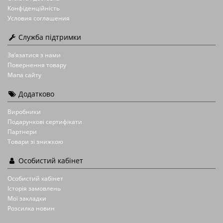
Конфіденційність
Условия соглашения
Служба підтримки
Зв’язатися з нами
Повернення товару
Мапа сайту
Додатково
Виробники
Подарункові сертифікати
Партнери
Товари зі знижкою
Особистий кабінет
Особистий кабінет
Історія замовлень
Мої закладки
Розсилка новин