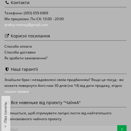
Контакти
Телефони: (093) 059 6969
Ми працюємо. Пн-Сб: 10:00 - 20:00
andriy.mamay@gmail.com
Корисні посилання
Способи оплати
Способи доставки
Як зробити замовлення?
Наші гарантії
Знайшли брак і незадоволені своїм придбанням? Якщо це посуд - ви
можете повернути його нам 30 днів (не 14) від дати продажу, згідно
наших правил
.
Все новеньке від проекту "ЧаЇнкА"
Ліва панель
Підпишіться, щоб отримувати лагідні листи від найтеплішого
україномовного чайного проекту