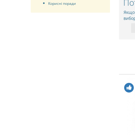
По
Корисні поради
Якщо
вибо