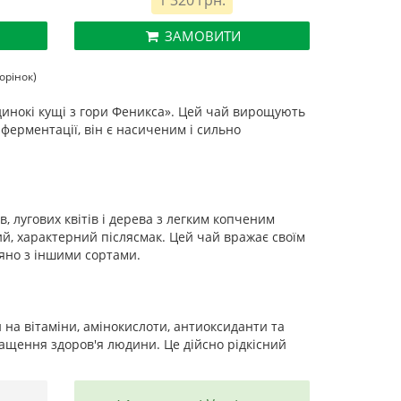
1 320 грн.
ЗАМОВИТИ
торінок)
динокі кущі з гори Феникса». Цей чай вирощують
 ферментації, він є насиченим і сильно
, лугових квітів і дерева з легким копченим
ий, характерний післясмак. Цей чай вражає своїм
яно з іншими сортами.
на вітаміни, амінокислоти, антиоксиданти та
ащення здоров'я людини. Це дійсно рідкісний
.