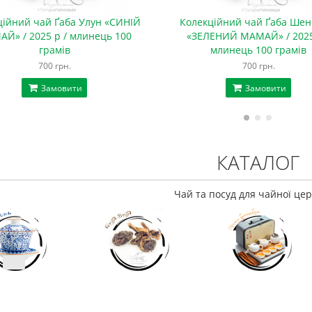
ційний чай Ґаба Улун «СИНІЙ
Колекційний чай Ґаба Шен
Й» / 2025 р / млинець 100
«ЗЕЛЕНИЙ МАМАЙ» / 2025
грамів
млинець 100 грамів
700 грн.
700 грн.
Замовити
Замовити
КАТАЛОГ
Чай та посуд для чайної цер