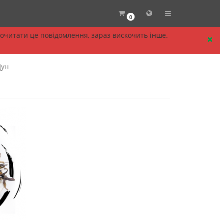
0
прочитати це повідомлення, зараз вискочить інше.
Цун