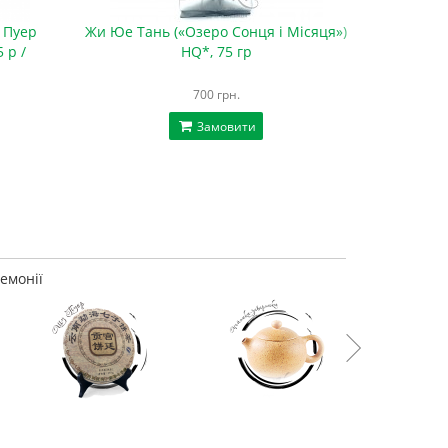
 Пуер
Жи Юе Тань («Озеро Сонця і Місяця»)
Набір 
 р /
HQ*, 75 гр
«
700 грн.
Замовити
емонії