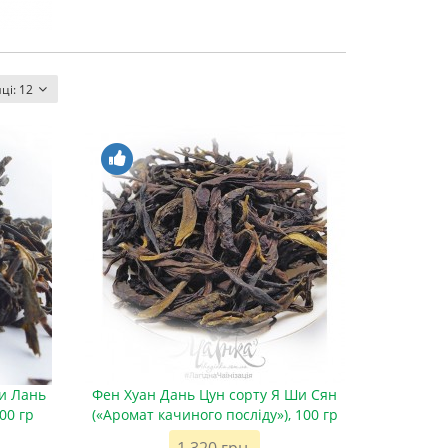
нці:
12
и Лань
Фен Хуан Дань Цун сорту Я Ши Сян
00 гр
(«Аромат качиного посліду»), 100 гр