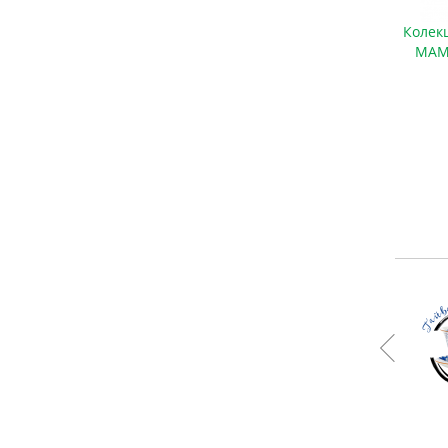
Колекційний червоний чай Ґаба Гу
Колек
Шу Дян Хун «ЧЕРВОНИЙ МАМАЙ» /
МАМА
2025 р / млинець 100 грамів
700 грн.
Замовити