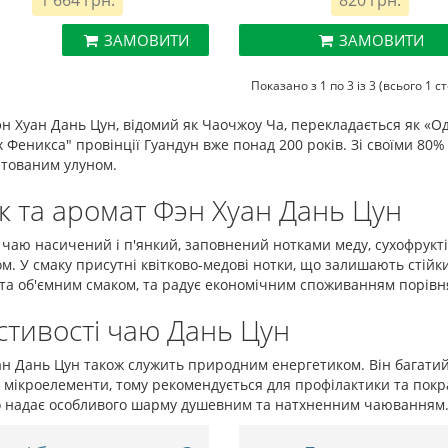
1 664 грн.
820 грн.
ЗАМОВИТИ
ЗАМОВИТИ
Показано з 1 по 3 із 3 (всього 1 с
н Хуан Дань Цун, відомий як Чаочжоу Ча, перекладається як «О
х Феникса" провінції Гуандун вже понад 200 років. Зі своїми 80%
тованим улуном.
к та аромат Фэн Хуан Дань Цун
чаю насичений і п'янкий, заповнений нотками меду, сухофруктів
ом. У смаку присутні квітково-медові нотки, що залишають стійк
та об'ємним смаком, та радує економічним споживанням порівн
стивості чаю Дань Цун
н Дань Цун також служить природним енергетиком. Він багатий 
 мікроелементи, тому рекомендується для профілактики та покр
о надає особливого шарму душевним та натхненним чаюванням