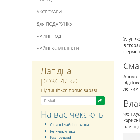
АКСЕСУАРИ
Для ПОДАРУНКУ
ЧАЙНІ ПОДІЇ
Улун Фэ
в "гора
ЧАЙНІ КОМПЛЕКТИ
фермен
Сма
Лагідна
Аромат 
розсилка
відтінк
легким 
Підпишіться прямо зараз!
Вла
На вас чекають
Фен Хуа
корисні
Останні чайні новинки
чай, щ
Регулярні акції
Разпродажі