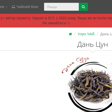
лог
Чайний блог
 і автор проекту. Наразі в ЗСУ, з 2022 року. Якщо ви встигли 
Не лякайтесь! :)
Улун ЧАЙ
Дань 
Дань Цун