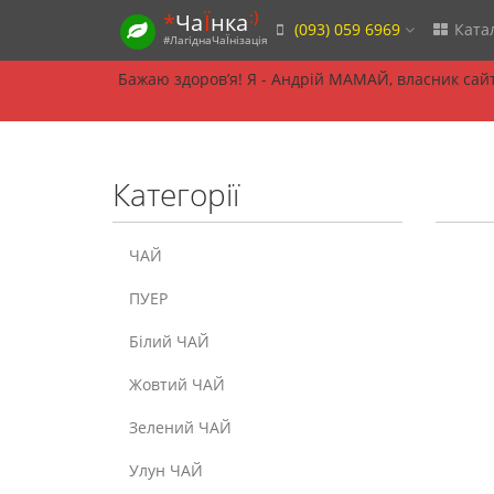
:)
*
Ча
Ї
нка
(093) 059 6969
Ката
#ЛагіднаЧаЇнізація
Бажаю здоровʼя! Я - Андрій МАМАЙ, власник сайту
Категорії
ЧАЙ
ПУЕР
Білий ЧАЙ
Жовтий ЧАЙ
Зелений ЧАЙ
Улун ЧАЙ