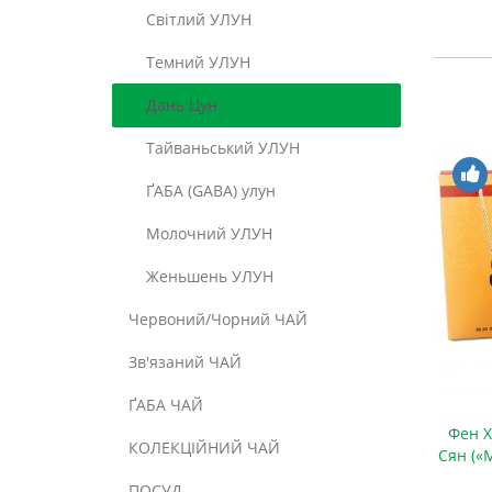
Світлий УЛУН
Темний УЛУН
Дань Цун
Тайваньський УЛУН
ҐАБА (GABA) улун
Молочний УЛУН
Женьшень УЛУН
Червоний/Чорний ЧАЙ
Зв'язаний ЧАЙ
ҐАБА ЧАЙ
Фен Х
КОЛЕКЦІЙНИЙ ЧАЙ
Сян («
ПОСУД