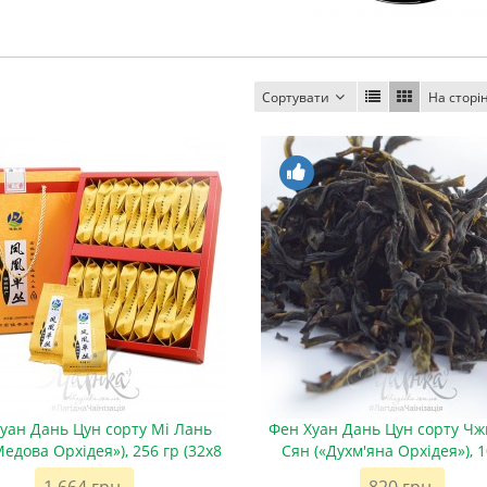
Сортувати
На сторі
уан Дань Цун сорту Мі Лань
Фен Хуан Дань Цун сорту Чж
Медова Орхідея»), 256 гр (32х8
Сян («Духм'яна Орхідея»), 1
гр)