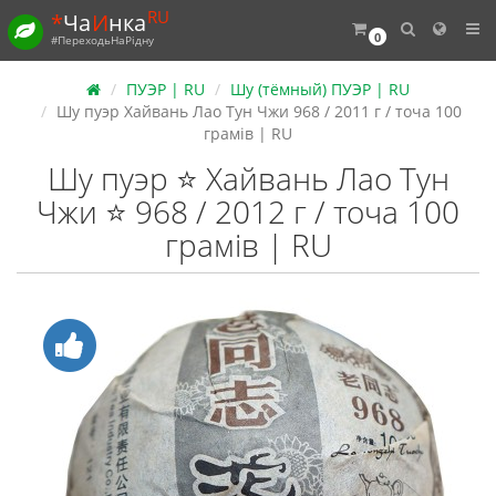
RU
*
Ча
И
нка
0
#ПереходьНаРідну
ПУЭР | RU
Шу (тёмный) ПУЭР | RU
Шу пуэр Хайвань Лао Тун Чжи 968 / 2011 г / точа 100
грамів | RU
Шу пуэр ⭐ Хайвань Лао Тун
Чжи ⭐ 968 / 2012 г / точа 100
грамів | RU