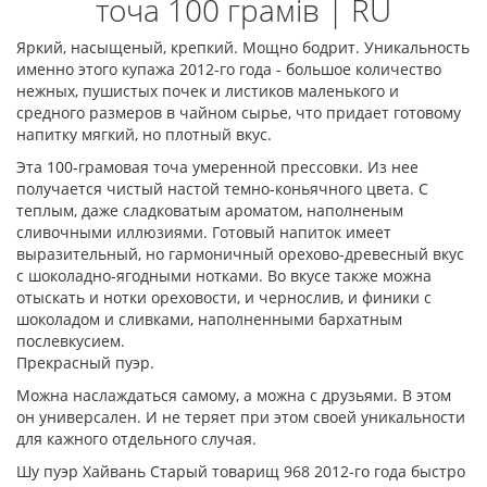
точа 100 грамів | RU
Яркий, насыщеный, крепкий. Мощно бодрит. Уникальность
именно этого купажа 2012-го года - большое количество
нежных, пушистых почек и листиков маленького и
средного размеров в чайном сырье, что придает готовому
напитку мягкий, но плотный вкус.
Эта 100-грамовая точа умеренной прессовки. Из нее
получается чистый настой темно-коньячного цвета. С
теплым, даже сладковатым ароматом, наполненым
сливочными иллюзиями. Готовый напиток имеет
выразительный, но гармоничный орехово-древесный вкус
с шоколадно-ягодными нотками. Во вкусе также можна
отыскать и нотки ореховости, и чернослив, и финики с
шоколадом и сливками, наполненными бархатным
послевкусием.
Прекрасный пуэр.
Можна наслаждаться самому, а можна с друзьями. В этом
он универсален. И не теряет при этом своей уникальности
для кажного отдельного случая.
Шу пуэр Хайвань Старый товарищ 968 2012-го года быстро