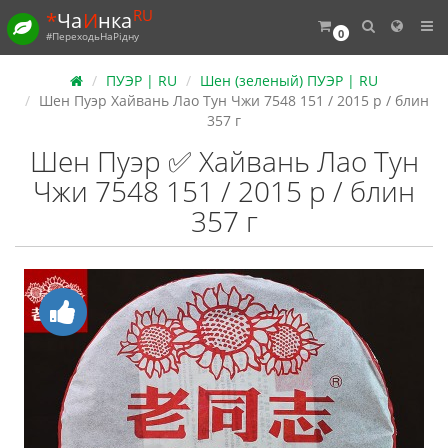
RU
*
Ча
И
нка
0
#ПереходьНаРідну
ПУЭР | RU
Шен (зеленый) ПУЭР | RU
Шен Пуэр Хайвань Лао Тун Чжи 7548 151 / 2015 р / блин
357 г
Шен Пуэр ✅ Хайвань Лао Тун
Чжи 7548 151 / 2015 р / блин
357 г