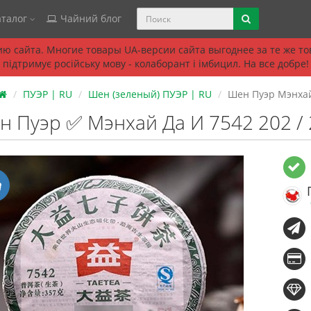
талог
Чайний блог
ю сайта. Многие товары UA-версии сайта выгоднее за те же т
підтримує російську мову - колаборант і імбицил. На все добре!
ПУЭР | RU
Шен (зеленый) ПУЭР | RU
Шен Пуэр Мэнхай 
 Пуэр ✅ Мэнхай Да И 7542 202 / 2