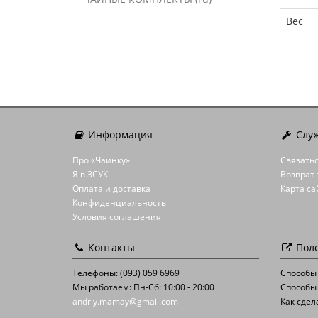
Вес
Информация
Служ
Про «Чаинку»
Связатьс
Я в ЗСУК
Возврат 
Оплата и доставка
Карта са
Конфиденциальность
Условия соглашения
Контакты
Поле
Телефоны: (093) 059 6969
Способы
Мы работаем: Пн-Сб: 10:00 - 20:00
Способы
andriy.mamay@gmail.com
Как сдел