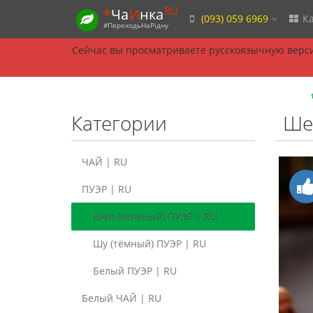
RU
*
Ча
И
нка
(093) 059 6969
Ка
#ПереходьНаРідну
Сейчас вы просматриваете русскоязычную верси
Категории
Шен
ЧАЙ | RU
ПУЭР | RU
Шен (зеленый) ПУЭР | RU
Шу (тёмный) ПУЭР | RU
Белый ПУЭР | RU
Белый ЧАЙ | RU