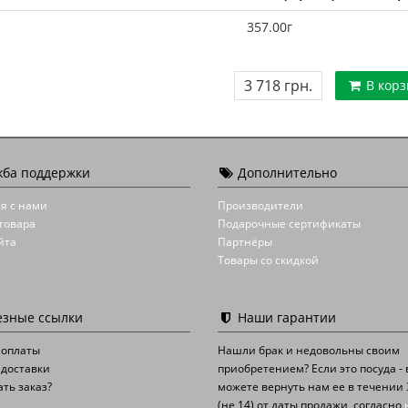
357.00г
3 718 грн.
В корз
ба поддержки
Дополнительно
я с нами
Производители
товара
Подарочные сертификаты
йта
Партнёры
Товары со скидкой
зные ссылки
Наши гарантии
 оплаты
Нашли брак и недовольны своим
 доставки
приобретением? Если это посуда -
ать заказ?
можете вернуть нам ее в течении 
(не 14) от даты продажи, согласно