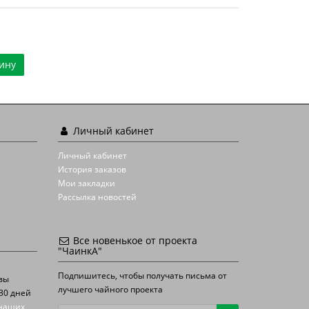
ину
Личный кабинет
Личный кабинет
История заказов
Мои закладки
Рассылка новостей
Все новенькое от проекта
"ЧаинкА"
Подпишитесь, чтобы получать письма от
 вы
лучшего чайного проекта
30 дней
наших