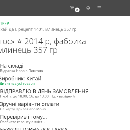
0
 ПУЕР
хай Да І, рецепт 1401, млинець 357 гр
отос» ⭐ 2014 р, фабрика
 млинець 357 гр
На складі
Відравка Новою Поштою
Виробник: Китай
Дивитись усі товари
ВІДПРАВЛЮ В ДЕНЬ ЗАМОВЛЕННЯ
Пн.-Пт. до 18:00, Сб. до 13:00, Нд. - вихідний
Зручні варіанти оплати
На карту Приват або Моно
Перевірив і тому...
Особисто гарантую якість!
БЕЗКОШТОВНА ДОСТАВКА