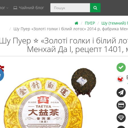
лог
Чайний блог
ПУЕР
Шу (темний)
Шу Пуер «Золоті голки і білий лотос» 2014 р, фабрика Мен
Шу Пуер ⭐ «Золоті голки і білий л
Менхай Да І, рецепт 1401,