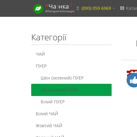
:)
*
Ча
Ї
нка
(093) 059 6969
Ката
#ЛагіднаЧаЇнізація
Категорії
ЧАЙ
ПУЕР
Шен (зелений) ПУЕР
Шу (темний) ПУЕР
Білий ПУЕР
Білий ЧАЙ
Жовтий ЧАЙ