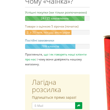
Чому «ЧаЇнка»?
Успішні покупки (ми тільки розпочинаємо)
24 / 25 замовленнь
Товари з оцінкою 5 зірочок (початок)
2 з 33 чаїв, посуду, аксесуарів
Постійні замовники
78% клієнтів
Прогляньте,
що і як говорять наші клієнти
про нас
і чому вони довіряють нашому
магазину.
Лагідна
розсилка
Підпишіться прямо зараз!