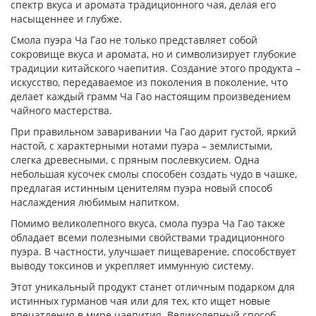
спектр вкуса и аромата традиционного чая, делая его
насыщеннее и глубже.
Смола пуэра Ча Гао не только представляет собой
сокровище вкуса и аромата, но и символизирует глубокие
традиции китайского чаепития. Создание этого продукта –
искусство, передаваемое из поколения в поколение, что
делает каждый грамм Ча Гао настоящим произведением
чайного мастерства.
При правильном заваривании Ча Гао дарит густой, яркий
настой, с характерными нотами пуэра – землистыми,
слегка древесными, с пряным послевкусием. Одна
небольшая кусочек смолы способен создать чудо в чашке,
предлагая истинным ценителям пуэра новый способ
наслаждения любимым напитком.
Помимо великолепного вкуса, смола пуэра Ча Гао также
обладает всеми полезными свойствами традиционного
пуэра. В частности, улучшает пищеварение, способствует
выводу токсинов и укрепляет иммунную систему.
Этот уникальный продукт станет отличным подарком для
истинных гурманов чая или для тех, кто ищет новые
впечатления в мире чаепития. Великолепный способ