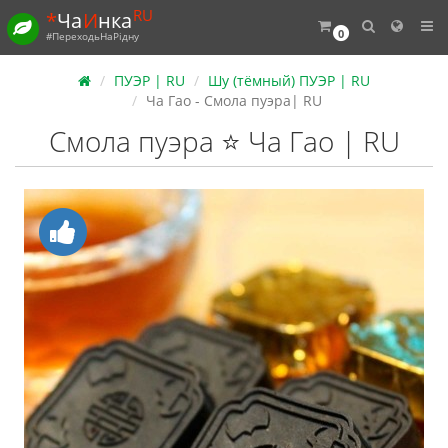
RU
*
Ча
И
нка
0
#ПереходьНаРідну
ПУЭР | RU
Шу (тёмный) ПУЭР | RU
Ча Гао - Смола пуэра| RU
Смола пуэра ⭐ Ча Гао | RU