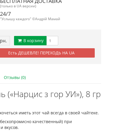
БЕСПЛАТНАЯ ДОСТАВКА
(только в UA версии)
24/7
"Услышу каждого" ©Андрій Мамай
грн.
В корзину
Есть ДЕШЕВЛЕ! ПЕРЕХОДЬ НА UA
Отзывы (0)
(«Нарцис з гор УИ»), 8 гр
хочеться иметь этот чай всегда в своей чайтеке.
- бескопромисно качественный) при
и вкусов.