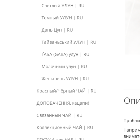
Светлый УЛУН | RU
Темный УЛУН | RU
Дань Цун | RU
Тайваньський УЛУН | RU
ҐАБА (GABA) улун | RU
Молочный улун | RU
Женьшень УЛУН | RU
Красный/Чёрный ЧАЙ | RU
Опи
ДОПОБАЧЕННЯ, кацапи!
Связанный ЧАЙ | RU
Пробник
Коллекционный ЧАЙ | RU
Наприм
внимат
ПОСУДА для ЧАЯ | RU