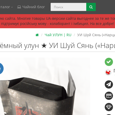
талог
Чайний блог
ю сайта. Многие товары UA-версии сайта выгоднее за те же т
підтримує російську мову - колаборант і імбицил. На все добре!
Чай УЛУН | RU
УИ Шуй Сянь («Нарцис
ёмный улун ★ УИ Шуй Сянь («Нарци