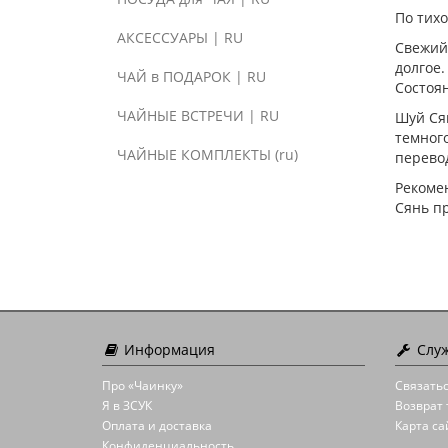
По тихо
АКСЕССУАРЫ | RU
Свежий 
долгое.
ЧАЙ в ПОДАРОК | RU
Состоя
ЧАЙНЫЕ ВСТРЕЧИ | RU
Шуй Сян
темного
ЧАЙНЫЕ КОМПЛЕКТЫ (ru)
перевод
Рекомен
Сянь п
Информация
Служ
Про «Чаинку»
Связатьс
Я в ЗСУК
Возврат 
Оплата и доставка
Карта са
Конфиденциальность