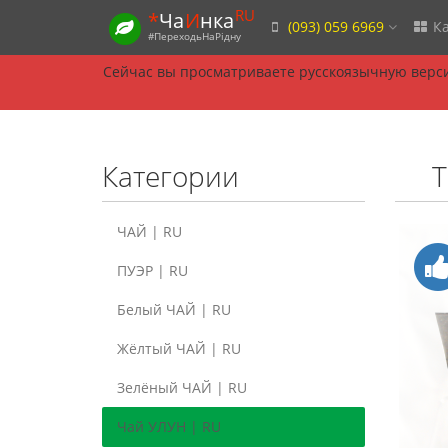
RU
*
Ча
И
нка
(093) 059 6969
Ка
#ПереходьНаРідну
Сейчас вы просматриваете русскоязычную верси
Категории
Т
ЧАЙ | RU
ПУЭР | RU
Белый ЧАЙ | RU
Жёлтый ЧАЙ | RU
Зелёный ЧАЙ | RU
Чай УЛУН | RU