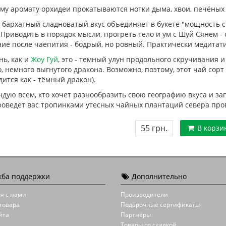
му аромату орхидеи прокатываются нотки дыма, хвои, печёных я
бархатный сладноватый вкус объединяет в букете "мощность ск
 Приводить в порядок мысли, прогреть тело и ум с Шуй Сянем - 
ние после чаепития - бодрый, но ровный. Практически медитат
ь, как и
Жоу Гуй
, это - темный улун продольного скручивания
, немного выгнутого дракона. Возможно, поэтому, этот чай сорт 
ится как - тёмный дракон).
дую всем, кто хочет разнообразить свою географию вкуса и за
роведет вас тропинками утесных чайных плантаций севера пр
55 грн.
В корзи
ба поддержки
Дополнительно
я с нами
Производители
товара
Подарочные сертификаты
йта
Партнёры
Товары со скидкой