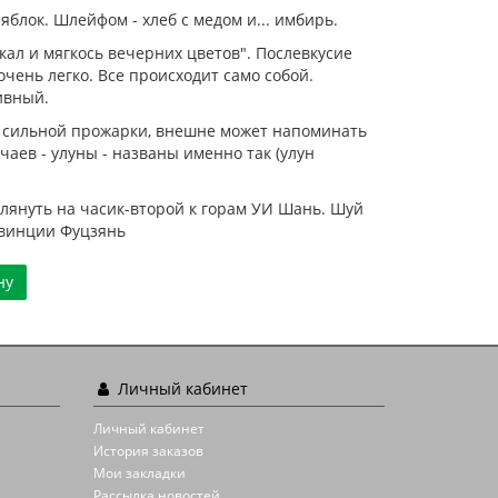
блок. Шлейфом - хлеб с медом и... имбирь.
ал и мягкось вечерних цветов". Послевкусие
очень легко. Все происходит само собой.
ивный.
 и сильной прожарки, внешне может напоминать
чаев - улуны - названы именно так (улун
глянуть на часик-второй к горам УИ Шань. Шуй
овинции Фуцзянь
ну
Личный кабинет
Личный кабинет
История заказов
Мои закладки
Рассылка новостей