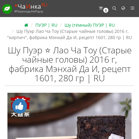
RU
*
Ча
И
нка
0
#ПереходьНаРідну
ПУЭР | RU
Шу (тёмный) ПУЭР | RU
Шу Пуэр Лао Ча Тоу (Старые чайные головы) 2016 г,
"кирпич", фабрика Мэнхай Да И, рецепт 1601, 280 гр | RU
Шу Пуэр ⭐ Лао Ча Тоу (Старые
чайные головы) 2016 г,
фабрика Мэнхай Да И, рецепт
1601, 280 гр | RU