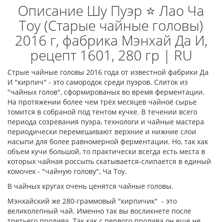
Описание Шу Пуэр ⭐ Лао Ча
Тоу (Старые чайные головы)
2016 г, фабрика Мэнхай Да И,
рецепт 1601, 280 гр | RU
Стрые чайные головы 2016 года от известной фабрики Да
И "кирпич" - это самородок среди пуэров. Слиток из
"чайных голов", сформированых во время ферментации.
На протяжении более чем трёх месяцев чайноё сырье
томится в собраной под тентом кучке. В течении всего
периода созревания пуэра, технологи и чайные мастера
периодически перемешивают верхние и нижние слои
насыпи для более равномерной ферментации. Но, так как
объем кучи большой, то практически всегда есть места в
которых чайная россыпь скатывается-слипается в единый
комочек - "чайную голову", Ча Тоу.
В чайных кругах очень ценятся чайные головы.
Мэнхайский же 280-граммовый "кирпичик" - это
великолепный чай. Именно так вы восликнете после
третьего пролива. Так как с первого пролива он еще не