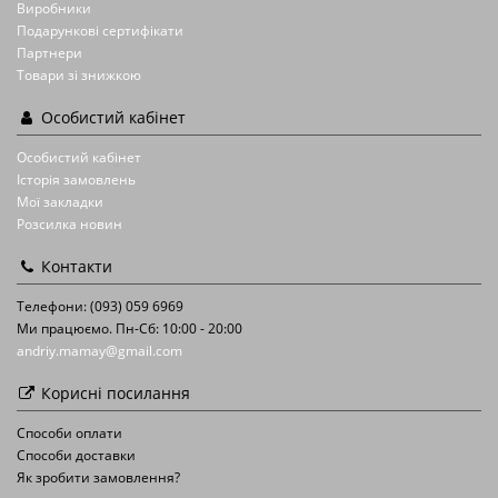
Виробники
Подарункові сертифікати
Партнери
Товари зі знижкою
Особистий кабінет
Особистий кабінет
Історія замовлень
Мої закладки
Розсилка новин
Контакти
Телефони: (093) 059 6969
Ми працюємо. Пн-Сб: 10:00 - 20:00
andriy.mamay@gmail.com
Корисні посилання
Способи оплати
Способи доставки
Як зробити замовлення?