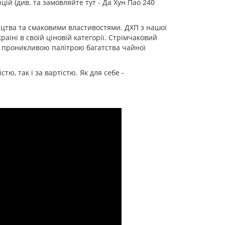
ій (див. та замовляйте тут - Да Хун Пао 240
ицтва та смаковими властивостями. ДХП з нашої
аїні в своїй ціновій категорії. Стрімчаковий
З проникливою палітрою багатства чайної
тю, так і за вартістю. Як для себе -