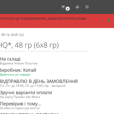
0
прочитати це повідомлення, зараз вискочить інше.
48 гр (6х8 гр)
Q*, 48 гр (6х8 гр)
На складі
Відравка Новою Поштою
Виробник: Китай
Дивитись усі товари
ВІДПРАВЛЮ В ДЕНЬ ЗАМОВЛЕННЯ
Пн.-Пт. до 18:00, Сб. до 13:00, Нд. - вихідний
Зручні варіанти оплати
На карту Приват або Моно
Перевірив і тому...
Особисто гарантую якість!