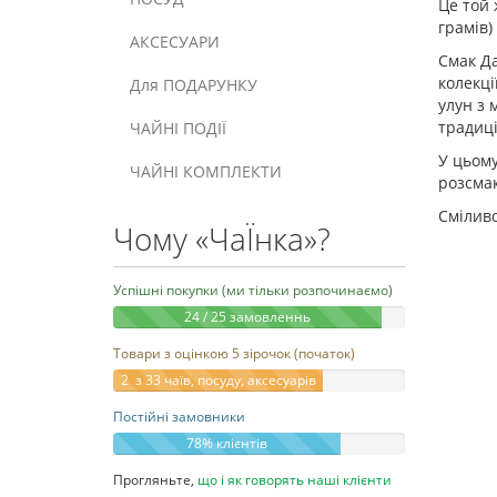
Це той 
грамів)
АКСЕСУАРИ
Смак Да
колекці
Для ПОДАРУНКУ
улун з 
традиції
ЧАЙНІ ПОДІЇ
У цьому
ЧАЙНІ КОМПЛЕКТИ
розсмак
Сміливо
Чому «ЧаЇнка»?
Успішні покупки (ми тільки розпочинаємо)
24 / 25 замовленнь
Товари з оцінкою 5 зірочок (початок)
2 з 33 чаїв, посуду, аксесуарів
Постійні замовники
78% клієнтів
Прогляньте,
що і як говорять наші клієнти