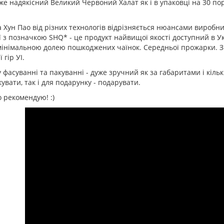
же надякісний Великий Червоний Халат як і в упаковці на 30 порц
 Хун Пао від різних технологів відрізняється нюансами виробн
ї з позначкою SHQ* - це продукт найвищої якості доступний в Укр
мінімальною долею пошкоджених чаїнок. Середньої прожарки. 
 гір УІ.
 фасуванні та пакуванні - дуже зручний як за габаритами і кількіс
увати, так і для подарунку - подарувати.
 рекомендую! :)