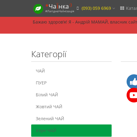
:)
*
Ча
Ї
нка
(093) 059 6969
Ката
#ЛагіднаЧаЇнізація
Бажаю здоровʼя! Я - Андрій МАМАЙ, власник сайту
Категорії
ЧАЙ
ПУЕР
Білий ЧАЙ
Жовтий ЧАЙ
Зелений ЧАЙ
Улун ЧАЙ