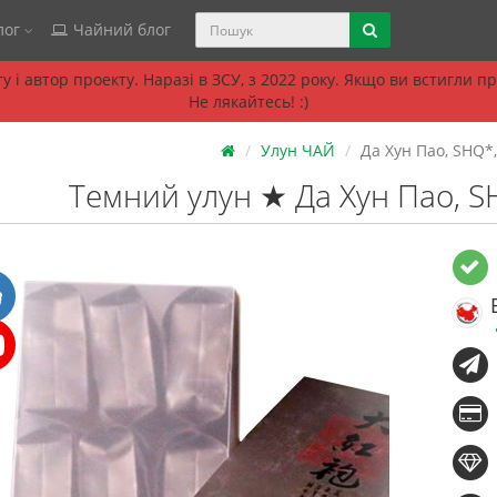
лог
Чайний блог
 і автор проекту. Наразі в ЗСУ, з 2022 року. Якщо ви встигли 
Не лякайтесь! :)
Улун ЧАЙ
Да Хун Пао, SHQ*, 
Темний улун ★ Да Хун Пао, SH