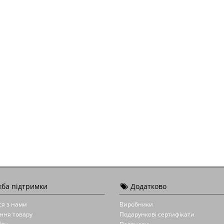
ба підтримки
Додатково
ся з нами
Виробники
ння товару
Подарункові сертифікати