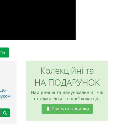
ти
Колекційні та
НА ПОДАРУНОК
 що
Найцінніші та найунікальніші чаї
шуком
та комплекти з нашої колекції.
Глянути новинки