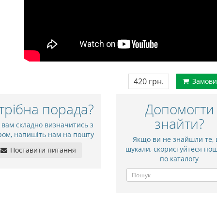
420 грн.
Замови
трібна порада?
Допомогти
знайти?
 вам складно визначитись з
ром, напишіть нам на пошту
Якщо ви не знайшли те,
шукали, скористуйтеся по
Поставити питання
по каталогу