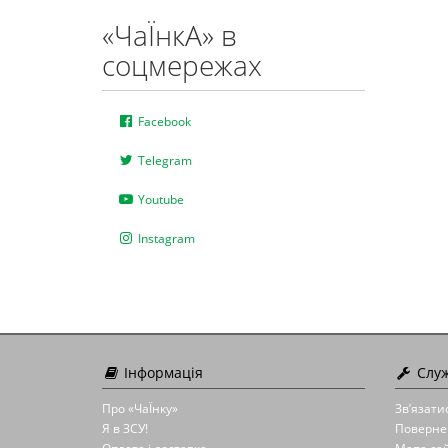
«ЧаЇнкА» в
соцмережах
Facebook
Telegram
Youtube
Instagram
Інформація
Служ
Про «ЧаЇнку»
Зв’язати
Я в ЗСУ!
Поверне