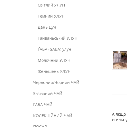
Світлий УЛУН
Темний УЛУН
Дань Цун
Тайваньський УЛУН
ҐАБА (GABA) улун
Молочний УЛУН
Женьшень УЛУН
Червоний/Чорний ЧАЙ
Зв'язаний ЧАЙ
ҐАБА ЧАЙ
А якщо 
КОЛЕКЦІЙНИЙ ЧАЙ
стильну
ПОСУД