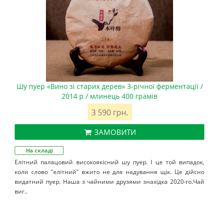
Шу пуер «Вино зі старих дерев» 3-річної ферментації /
2014 р / млинець 400 грамів
3 590 грн.
ЗАМОВИТИ
На складі
Елітний палацовий високоякісний шу пуер. І це той випадок,
коли слово "елітний" вжито не для надування щік. Це дійсно
видатний пуер. Наша з чайними друзями знахідка 2020-го.Чай
виг..