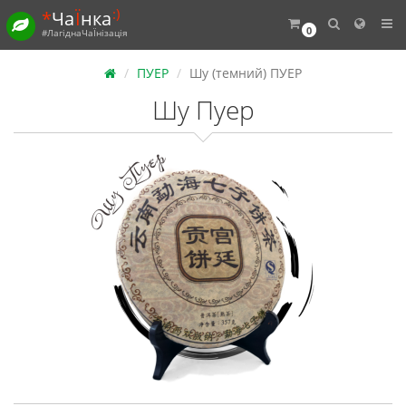
:)
*
Ча
Ї
нка
0
#ЛагіднаЧаЇнізація
ПУЕР
Шу (темний) ПУЕР
Шу Пуер