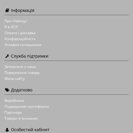
Інформація
Про «ЧаЇнку»
Я в ЗСУ!
Оплата і доставка
Конфіденційність
Условия соглашения
Служба підтримки
Зв’язатися з нами
Повернення товару
Мапа сайту
Додатково
Виробники
Подарункові сертифікати
Партнери
Товари зі знижкою
Особистий кабінет