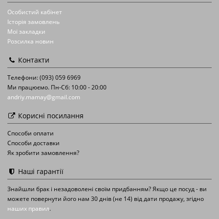
Особистий кабінет
Історія замовлень
Мої закладки
Розсилка новин
Контакти
Телефони: (093) 059 6969
Ми працюємо. Пн-Сб: 10:00 - 20:00
andriy.mamay@gmail.com
Корисні посилання
Способи оплати
Способи доставки
Як зробити замовлення?
Наші гарантії
Знайшли брак і незадоволені своїм придбанням? Якщо це посуд - ви
можете повернути його нам 30 днів (не 14) від дати продажу, згідно
наших правил
.