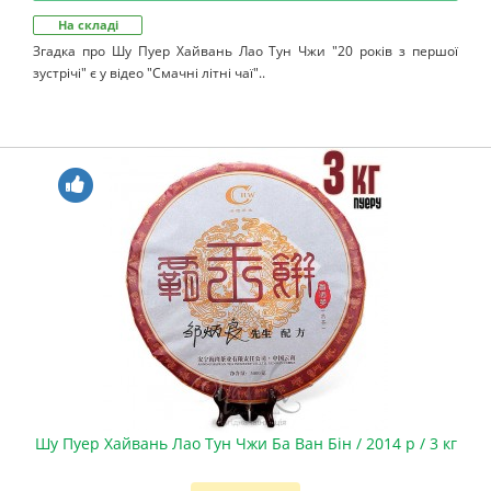
На складі
Згадка про Шу Пуер Хайвань Лао Тун Чжи "20 років з першої
зустрічі" є у відео "Смачні літні чаї"..
Шу Пуер Хайвань Лао Тун Чжи Ба Ван Бін / 2014 р / 3 кг