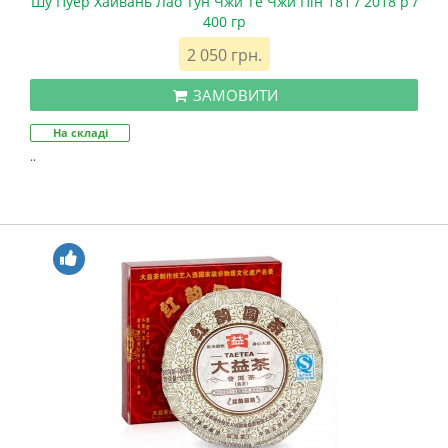
Шу Пуер Хайвань Лао Тун Чжи Те Чжи Пін 181 / 2018 р /
400 гр
2 050 грн.
ЗАМОВИТИ
На складі
..