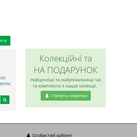
ити
Колекційні та
НА ПОДАРУНОК
 що
Найцінніші та найунікальніші чаї
шуком
та комплекти з нашої колекції.
Глянути новинки
Особистий кабінет