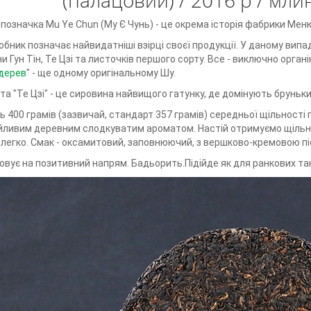
(палацовий) / 2016 р / мли
 позначка
Mu Ye Chun (Му Є Чунь) - ц
е окрема історія фабрики Мен
обник позначає найвидатніші взірці своєї продукції. У даному випад
 Гун Тін, Те Цзі та листочків першого сорту. Все - виключно органіка
дерев
" - ще одному оригінальному Шу.
" та "Те Цзі" - це сировина найвищого гатунку, де домінують бруньк
 400 грамів (зазвичай, стандарт 357 грамів) середньої щільності 
йливим деревним слодкуватим ароматом. Настій отримуємо щільн
 легко. Смак - оксамитовий, заповнюючий, з вершково-кремовою п
вує на позитивний напрям. Бадьорить.Підійде як для ранкових так 