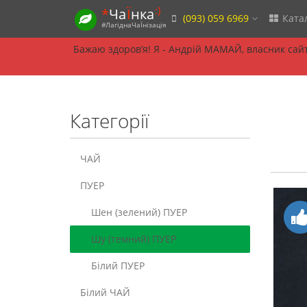
:)
*
Ча
Ї
нка
(093) 059 6969
Ката
#ЛагіднаЧаЇнізація
Бажаю здоровʼя! Я - Андрій МАМАЙ, власник сайту
Категорії
ЧАЙ
ПУЕР
Шен (зелений) ПУЕР
Шу (темний) ПУЕР
Білий ПУЕР
Білий ЧАЙ