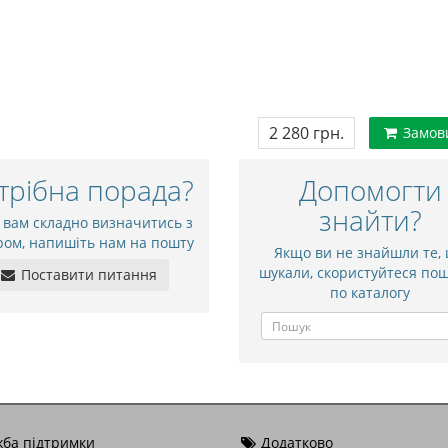
2 280 грн.
Замов
трібна порада?
Допомогти
знайти?
 вам складно визначитись з
ром, напишіть нам на пошту
Якщо ви не знайшли те,
шукали, скористуйтеся по
Поставити питання
по каталогу
ба підтримки
Додатково