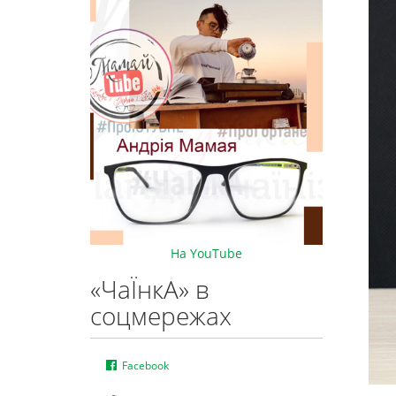
На YouTube
«ЧаЇнкА» в
соцмережах
Facebook