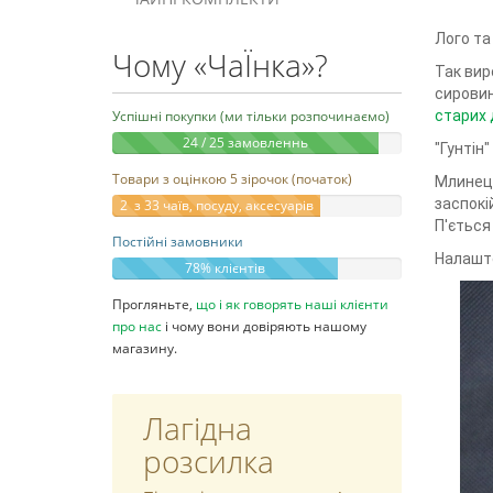
Лого та
Чому «ЧаЇнка»?
Так вир
сировини
Успішні покупки (ми тільки розпочинаємо)
старих 
24 / 25 замовленнь
"Гунтін
Товари з оцінкою 5 зірочок (початок)
Млинець
заспокі
2 з 33 чаїв, посуду, аксесуарів
П'ється
Постійні замовники
Налашто
78% клієнтів
Прогляньте,
що і як говорять наші клієнти
про нас
і чому вони довіряють нашому
магазину.
Лагідна
розсилка