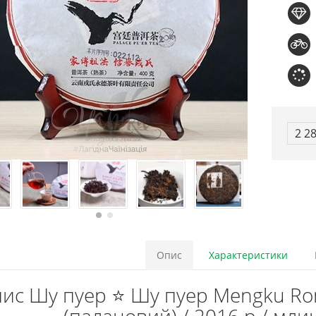
2 2
Опис
Характеристики
ис Шу пуер ⭐ Шу пуер Mengku Ron