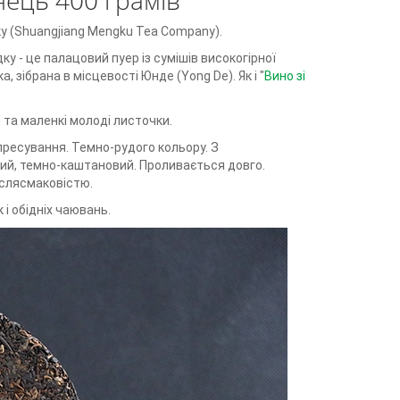
нець 400 грамів
ку
(Shuangjiang Mengku Tea Company).
ку - це палацовий пуер із сумішів високогірної
, зібрана в місцевості Юнде (Yong De). Як і "
Вино зі
и та маленкі молоді листочки.
пресування. Темно-рудого кольору. З
ий, темно-каштановий. Проливається довго.
іслясмаковістю.
і обідніх чаювань.