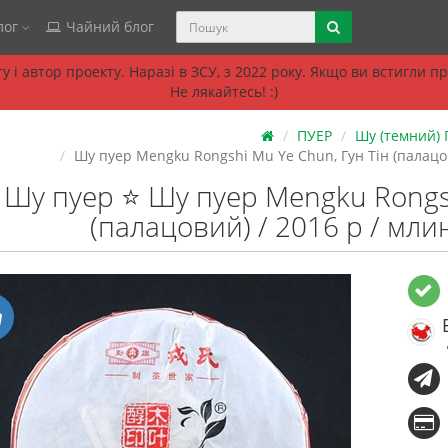
лог
Чайний блог
 і автор проекту. Наразі в ЗСУ, з 2022 року. Якщо ви встигли 
Не лякайтесь! :)
ПУЕР
Шу (темний)
Шу пуер Mengku Rongshi Mu Ye Chun, Гун Тін (палацов
Шу пуер ⭐ Шу пуер Mengku Rongsh
(палацовий) / 2016 р / мли