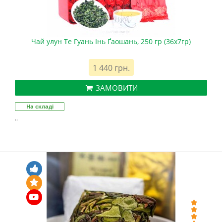
Чай улун Те Гуань Інь Ґаошань, 250 гр (36х7гр)
1 440 грн.
ЗАМОВИТИ
На складі
..