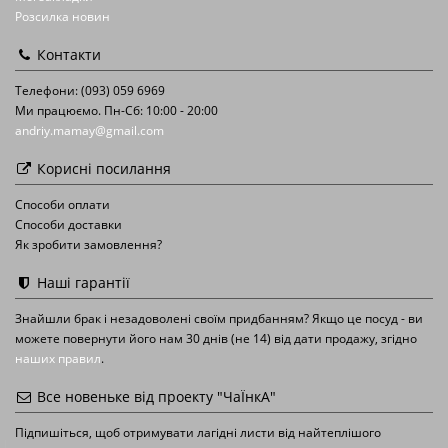
Розсилка новин
Контакти
Телефони: (093) 059 6969
Ми працюємо. Пн-Сб: 10:00 - 20:00
andriy.mamay@gmail.com
Корисні посилання
Способи оплати
Способи доставки
Як зробити замовлення?
Наші гарантії
Знайшли брак і незадоволені своїм придбанням? Якщо це посуд - ви
можете повернути його нам 30 днів (не 14) від дати продажу, згідно
наших правил
.
Все новеньке від проекту "ЧаЇнкА"
Підпишіться, щоб отримувати лагідні листи від найтеплішого