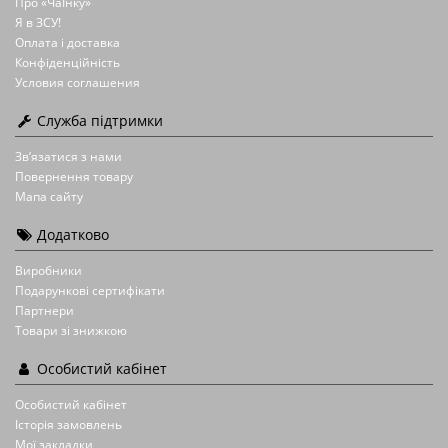
Про «ЧаЇнку»
Я в ЗСУ!
Оплата і доставка
Конфіденційність
Условия соглашения
Служба підтримки
Зв’язатися з нами
Повернення товару
Мапа сайту
Додатково
Виробники
Подарункові сертифікати
Партнери
Товари зі знижкою
Особистий кабінет
Особистий кабінет
Історія замовлень
Мої закладки