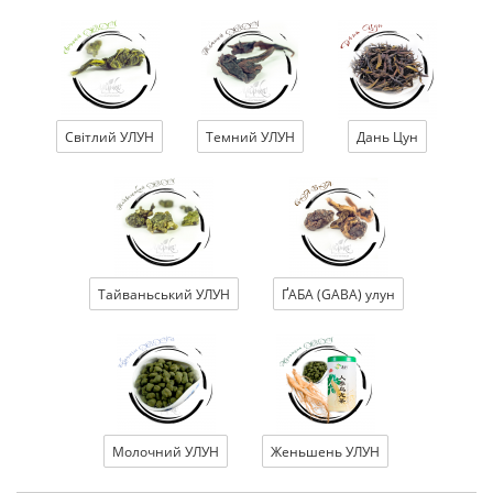
Світлий УЛУН
Темний УЛУН
Дань Цун
Тайваньський УЛУН
ҐАБА (GABA) улун
Молочний УЛУН
Женьшень УЛУН