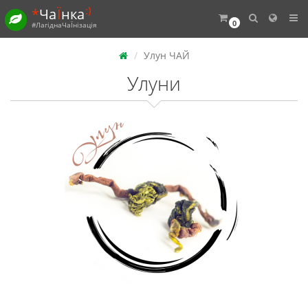
:)
*
Ча
Ї
нка
0
#ЛагіднаЧаЇнізація
Улун ЧАЙ
Улуни