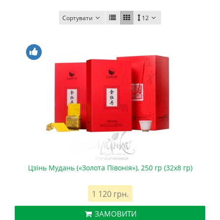
Сортувати
12
Цзінь Мудань («Золота Півонія»), 250 гр (32х8 гр)
1 120 грн.
ЗАМОВИТИ