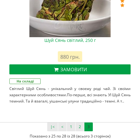
Шуй Сянь світлий, 250 г
880 грн.
ЗАМОВИТИ
На складі
Світлий Шуй Сянь - унікальний у своєму роді чай. Зі своїми
характерними особливостями.По-перше, всі знають УІ Шуй Сянь
темний. Та й взагалі, уішанські улуни традиційно - темні. А т..
|<
<
1
2
3
Показано з 25 по 28 із 28 (всього 3 сторінок)