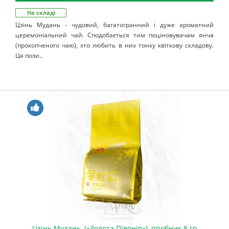
На складі
Цзінь Мудань - чудовий, багатогранний і дуже ароматний
церемоніальний чай. Сподобається тим поціновувачам янча
(прокопченого чаю), хто любить в них тонку квіткову складову.
Ця пози..
Цзінь Мудань, («Золота Півонія»), пробник 8 гр