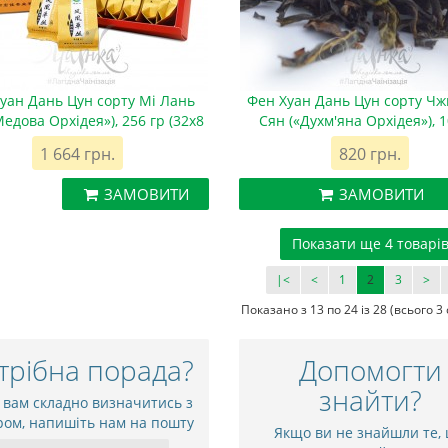
уан Дань Цун сорту Мі Лань
Фен Хуан Дань Цун сорту Чж
Медова Орхідея»), 256 гр (32х8
Сян («Духм'яна Орхідея»), 1
гр)
1 664 грн.
820 грн.
ЗАМОВИТИ
ЗАМОВИТИ
Показати ще 4 товарі
|<
<
1
2
3
>
Показано з 13 по 24 із 28 (всього 3 
трібна порада?
Допомогти
знайти?
 вам складно визначитись з
ром, напишіть нам на пошту
Якщо ви не знайшли те,