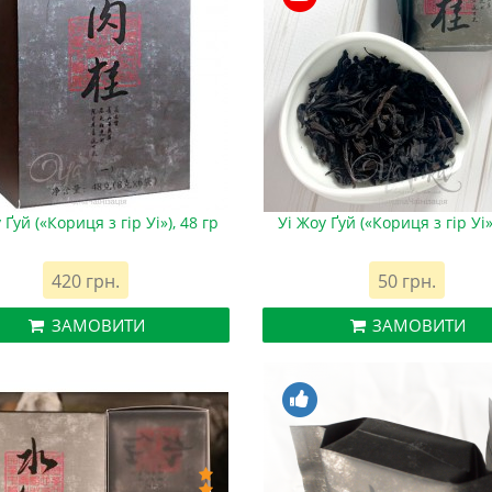
 Ґуй («Кориця з гір Уі»), 48 гр
Уі Жоу Ґуй («Кориця з гір Уі»
420 грн.
50 грн.
ЗАМОВИТИ
ЗАМОВИТИ