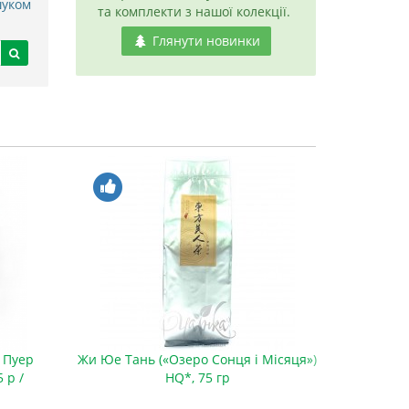
шуком
та комплекти з нашої колекції.
Глянути новинки
 Пуер
Жи Юе Тань («Озеро Сонця і Місяця»)
Набір 
 р /
HQ*, 75 гр
«