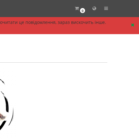
0
прочитати це повідомлення, зараз вискочить інше.