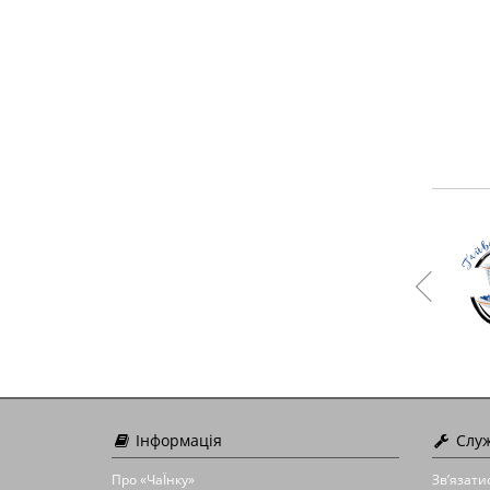
700 грн.
Замовити
Інформація
Служ
Про «ЧаЇнку»
Зв’язати