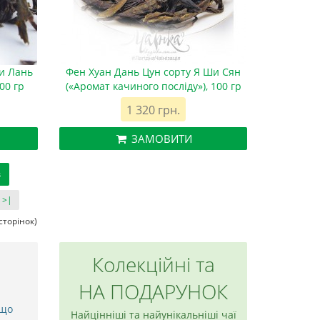
и Лань
Фен Хуан Дань Цун сорту Я Ши Сян
00 гр
(«Аромат качиного посліду»), 100 гр
1 320 грн.
ЗАМОВИТИ
в
>|
сторінок)
Колекційні та
НА ПОДАРУНОК
 що
Найцінніші та найунікальніші чаї