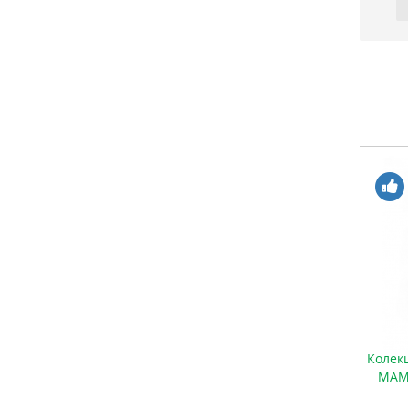
Колекційний червоний чай Ґаба Гу
Колек
Шу Дян Хун «ЧЕРВОНИЙ МАМАЙ» /
МАМА
2025 р / млинець 100 грамів