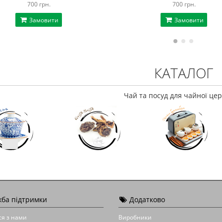
700 грн.
700 грн.
Замовити
Замовити
КАТАЛОГ
Чай та посуд для чайної цер
ба підтримки
Додатково
ся з нами
Виробники