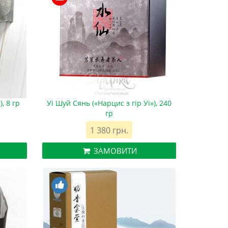
), 8 гр
Уі Шуй Сянь («Нарцис з гір Уі»), 240
гр
1 380 грн.
ЗАМОВИТИ