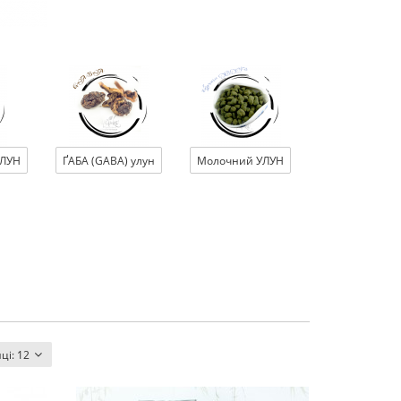
УЛУН
ҐАБА (GABA) улун
Молочний УЛУН
нці:
12