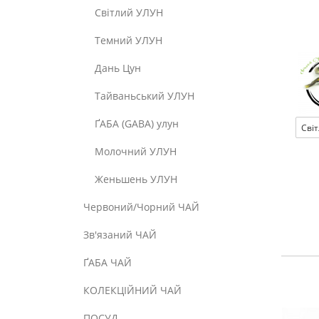
Світлий УЛУН
Темний УЛУН
Дань Цун
Тайваньський УЛУН
ҐАБА (GABA) улун
Сві
Молочний УЛУН
Женьшень УЛУН
Червоний/Чорний ЧАЙ
Зв'язаний ЧАЙ
ҐАБА ЧАЙ
КОЛЕКЦІЙНИЙ ЧАЙ
ПОСУД