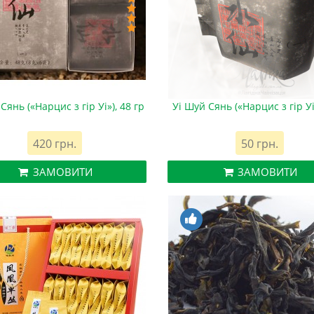
Сянь («Нарцис з гір Уі»), 48 гр
Уі Шуй Сянь («Нарцис з гір Уі»
420 грн.
50 грн.
ЗАМОВИТИ
ЗАМОВИТИ