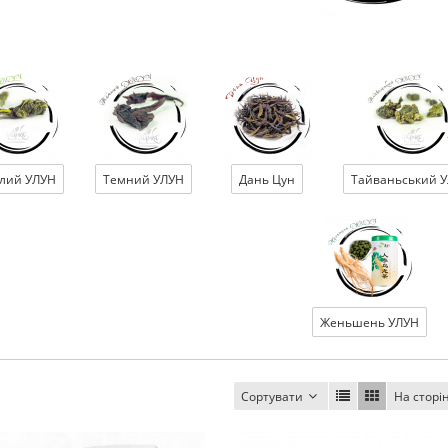
тлий УЛУН
Темний УЛУН
Дань Цун
Тайваньський 
Женьшень УЛУН
Сортувати
На сторі