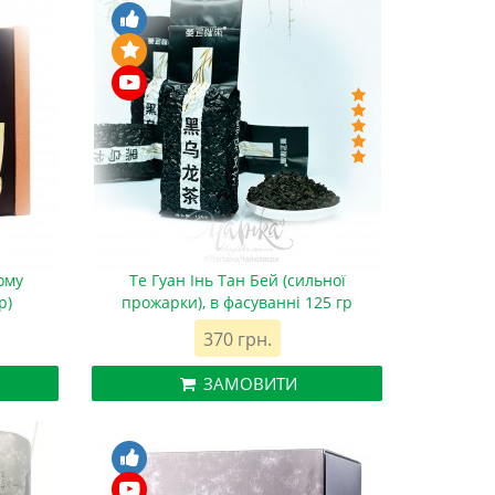
ому
Те Гуан Інь Тан Бей (сильної
р)
прожарки), в фасуванні 125 гр
370 грн.
ЗАМОВИТИ