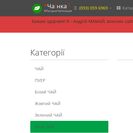
:)
*
Ча
Ї
нка
(093) 059 6969
Ката
#ЛагіднаЧаЇнізація
Бажаю здоровʼя! Я - Андрій МАМАЙ, власник сайту
Категорії
ЧАЙ
ПУЕР
Білий ЧАЙ
Жовтий ЧАЙ
Зелений ЧАЙ
Улун ЧАЙ