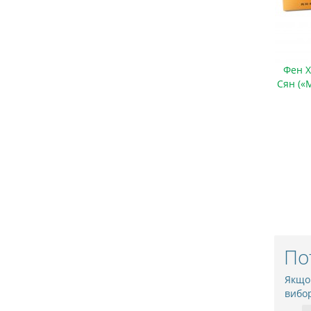
Фен Х
Сян («
По
Якщо
вибо